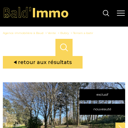
Agence immobilière à Baud
Vente
Bubry
Terrain a batir
retour aux résultats
exclusif
nouveauté