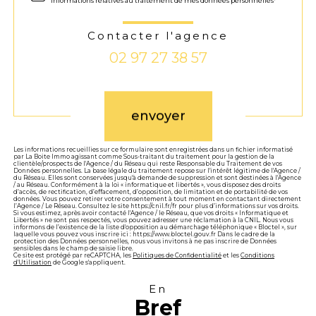
informations relatives au traitement de mes données personnelles*
Contacter l'agence
02 97 27 38 57
Validation
envoyer
Les informations recueillies sur ce formulaire sont enregistrées dans un fichier informatisé
par La Boite Immo agissant comme Sous-traitant du traitement pour la gestion de la
clientèle/prospects de l'Agence / du Réseau qui reste Responsable du Traitement de vos
Données personnelles. La base légale du traitement repose sur l'intérêt légitime de l'Agence /
du Réseau. Elles sont conservées jusqu'à demande de suppression et sont destinées à l'Agence
/ au Réseau. Conformément à la loi « informatique et libertés », vous disposez des droits
d’accès, de rectification, d’effacement, d’opposition, de limitation et de portabilité de vos
données. Vous pouvez retirer votre consentement à tout moment en contactant directement
l’Agence / Le Réseau. Consultez le site https://cnil.fr/fr pour plus d’informations sur vos droits.
Si vous estimez, après avoir contacté l'Agence / le Réseau, que vos droits « Informatique et
Libertés » ne sont pas respectés, vous pouvez adresser une réclamation à la CNIL. Nous vous
informons de l’existence de la liste d'opposition au démarchage téléphonique « Bloctel », sur
laquelle vous pouvez vous inscrire ici : https://www.bloctel.gouv.fr Dans le cadre de la
protection des Données personnelles, nous vous invitons à ne pas inscrire de Données
sensibles dans le champ de saisie libre.
Ce site est protégé par reCAPTCHA, les
Politiques de Confidentialité
et les
Conditions
d'Utilisation
de Google s'appliquent.
En
Bref