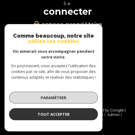
Se
connecter
espace propriétaire
Comme beaucoup, notre site
Nous
utilise les cookies
suivre
On aimerait vous accompagner pendant
votre visite.
En poursuivant, vous acceptez l'utilisation des
cookies par ce site, afin de vous proposer des
Nous
contenus adaptés et réaliser des statistiques !
adhérons
PARAMÉTRER
© 2026 | Tous droits réservés | Traduction powered by Google |
TOUT ACCEPTER
Nos honoraires
Plan du site
Mentions légales
Admin
Partenaires
Politique RGPD
Cookies