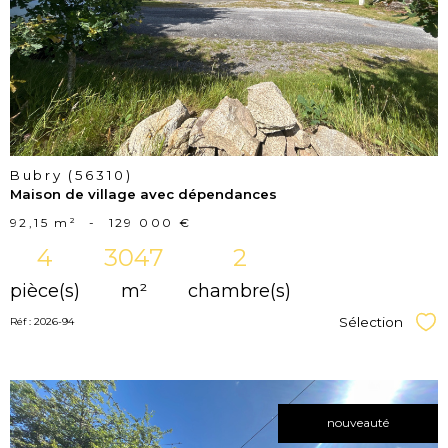
bien
Bubry (56310)
Maison de village avec dépendances
92,15 m²
-
129 000 €
4
3047
2
pièce(s)
m²
chambre(s)
Sélection
Réf : 2026-94
Sél
nouveauté