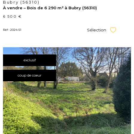
Bubry (56310)
À vendre – Bois de 6 290 m² à Bubry (56310)
6 500 €
Sélection
Réf : 2024-51
Sélectionner
exclusif
coup de coeur
voir le
bien