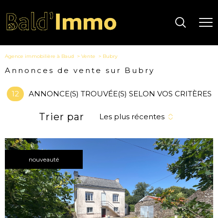
Agence immobilière à Baud
Vente
Bubry
Annonces de vente sur Bubry
12
ANNONCE(S) TROUVÉE(S) SELON VOS CRITÈRES
Trier par
Les plus récentes
nouveauté
voir le