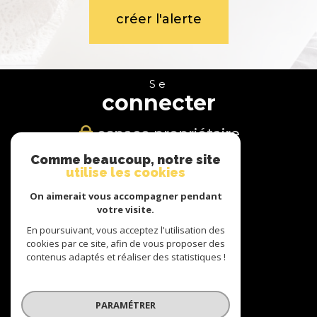
créer l'alerte
Se
connecter
espace propriétaire
Comme beaucoup, notre site
Nous
utilise les cookies
suivre
On aimerait vous accompagner pendant
votre visite.
En poursuivant, vous acceptez l'utilisation des
cookies par ce site, afin de vous proposer des
Nous
contenus adaptés et réaliser des statistiques !
adhérons
PARAMÉTRER