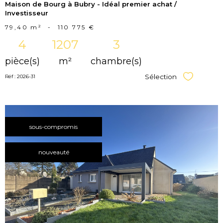
Maison de Bourg à Bubry - Idéal premier achat /
Investisseur
79,40 m²
-
110 775 €
4
1207
3
pièce(s)
m²
chambre(s)
Sélection
Réf : 2026-31
Sélectionner
sous-compromis
nouveauté
voir le
bien