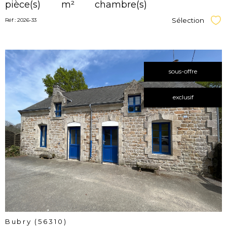
pièce(s)
m²
chambre(s)
Sélection
Réf : 2026-33
Sél
sous-offre
exclusif
voir le
bien
Bubry (56310)