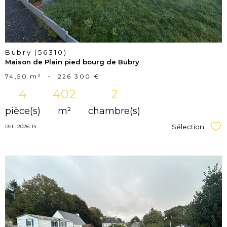
Bubry (56310)
Maison de Plain pied bourg de Bubry
74,50 m²
-
226 300 €
4
402
2
pièce(s)
m²
chambre(s)
Sélection
Réf : 2026-14
Sél
voir le