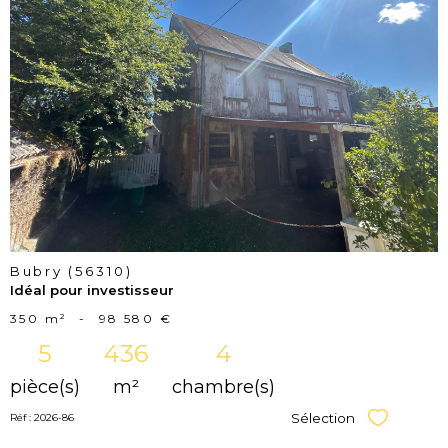
voir le
bien
Bubry (56310)
Idéal pour investisseur
350 m²
-
98 580 €
5
436
4
pièce(s)
m²
chambre(s)
Sélection
Réf : 2026-86
Sélectionner