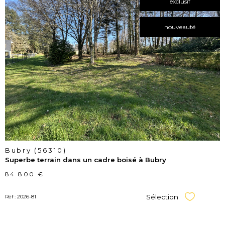
exclusif
nouveauté
voir le
bien
Bubry (56310)
Superbe terrain dans un cadre boisé à Bubry
84 800 €
Sélection
Réf : 2026-81
Sélectionner