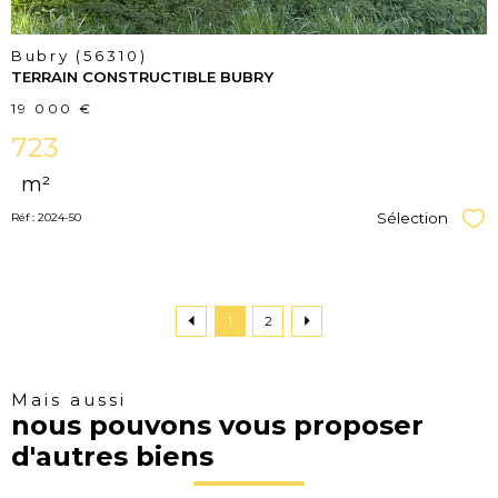
Bubry (56310)
TERRAIN CONSTRUCTIBLE BUBRY
19 000 €
723
m²
Sélection
Réf : 2024-50
Sél
1
2
Mais aussi
nous pouvons vous proposer
d'autres biens