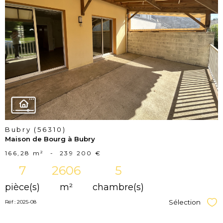
voir le
bien
Bubry (56310)
Maison de Bourg à Bubry
166,28 m²
-
239 200 €
7
2606
5
pièce(s)
m²
chambre(s)
Sélection
Réf : 2025-08
Sél