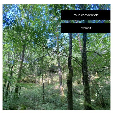
sous-compromis
exclusif
voir le
bien