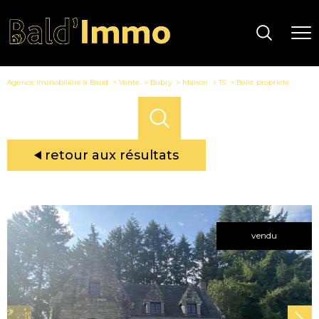
Agence immobilière à Baud
Vente
Bubry
Maison
T5
Belle propriete
retour aux résultats
vendu