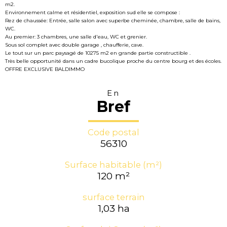
m2.
Environnement calme et résidentiel, exposition sud elle se compose :
Rez de chaussée: Entrée, salle salon avec superbe cheminée, chambre, salle de bains,
WC.
Au premier: 3 chambres, une salle d'eau, WC et grenier.
Sous sol complet avec double garage , chaufferie, cave.
Le tout sur un parc paysagé de 10275 m2 en grande partie constructible .
Très belle opportunité dans un cadre bucolique proche du centre bourg et des écoles.
OFFRE EXCLUSIVE BALDIMMO
En
Bref
Code postal
56310
Surface habitable (m²)
120 m²
surface terrain
1,03 ha