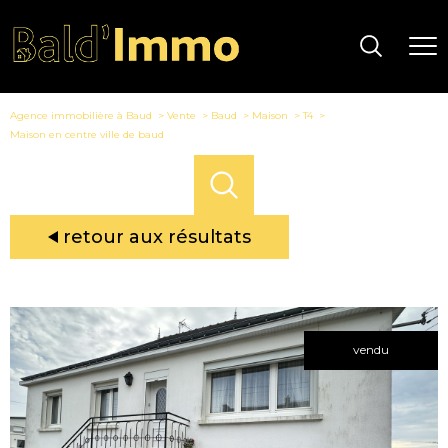
Agence immobilière à Baud
Vente
Baud
Maison
T4
Maison en centre ville de baud
retour aux résultats
vendu