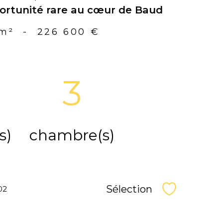
ortunité rare au cœur de Baud
 m²
-
226 600 €
3
s)
chambre(s)
Sélection
02
Sélectionne