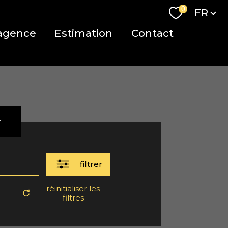
Langue
0
FR
agence
Estimation
Contact
r
filtrer
réinitialiser les
filtres