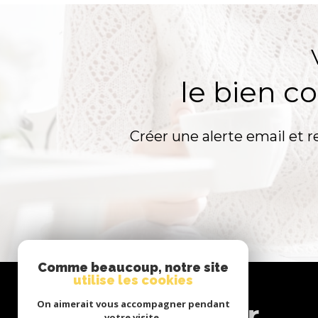
le bien c
Créer une alerte email et r
Comme beaucoup, notre site
utilise les cookies
Se
On aimerait vous accompagner pendant
connecter
votre visite.