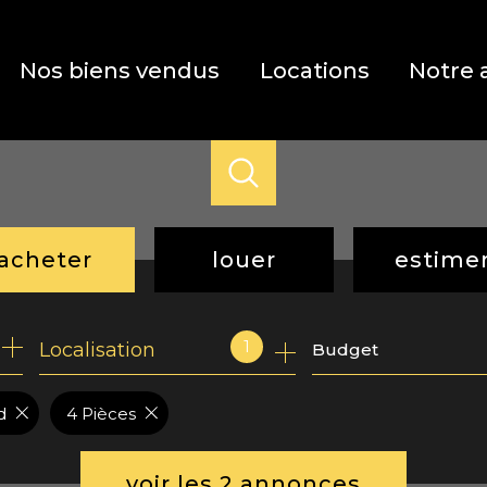
Nos biens vendus
Locations
Notre 
acheter
louer
estime
de l'ancien
à l'année
1
Localisation
Budget
de l'immo pro
d
4 Pièces
voir les
2
annonces