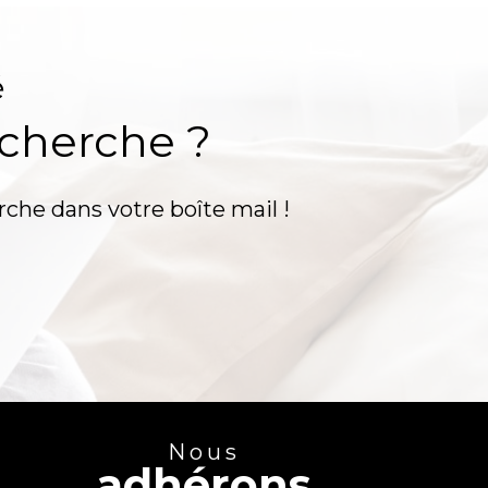
é
echerche ?
rche dans votre boîte mail !
Nous
adhérons