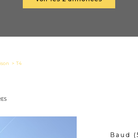
ison
T4
RES
Baud (