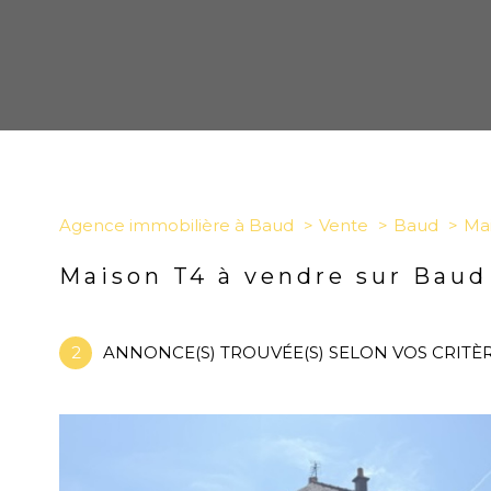
Agence immobilière à Baud
Vente
Baud
Ma
Maison T4 à vendre sur Baud
2
ANNONCE(S) TROUVÉE(S) SELON VOS CRITÈ