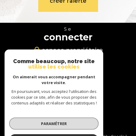
créer l'alerte
Se
connecter
espace propriétaire
Comme beaucoup, notre site
Nous
utilise les cookies
suivre
On aimerait vous accompagner pendant
votre visite.
En poursuivant, vous acceptez l'utilisation des
cookies par ce site, afin de vous proposer des
Nous
contenus adaptés et réaliser des statistiques !
adhérons
PARAMÉTRER