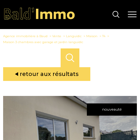
Agence immobilière à Baud
Vente
Languidic
Maison
T4
Maison 3 chambres avec garage et jardin languidic
retour aux résultats
nouveauté