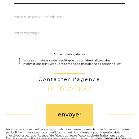
Téléphone
*
Message
Fieldset
*
par
défaut
Validation
* Champs obligatoires
j'ai pris connaissance de la politique de confidentialité et des
informations relatives au traitement de mes données personnelles*
Contacter l'agence
02 97 27 38 57
Validation
envoyer
Les informations recueillies sur ce formulaire sont enregistrées dans un fichier informatisé
par La Boite Immo agissant comme Sous-traitant du traitement pour la gestion de la
clientèle/prospects de l'Agence / du Réseau qui reste Responsable du Traitement de vos
Données personnelles. La base légale du traitement repose sur l'intérêt légitime de l'Agence /