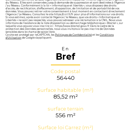
du Réseau. Elles sont conservées jusqu'à demande de suppression et sont destinées à l'Agence
/ au Réseau. Conformément à la loi « informatique et libertés », vous disposez des droits
d’accès, de rectification, d’effacement, d’opposition, de limitation et de portabilité de vos
données. Vous pouvez retirer votre consentement à tout moment en contactant directement
l’Agence / Le Réseau. Consultez le site https://cnil.fr/fr pour plus d’informations sur vos droits.
Si vous estimez, après avoir contacté l'Agence / le Réseau, que vos droits « Informatique et
Libertés » ne sont pas respectés, vous pouvez adresser une réclamation à la CNIL. Nous vous
informons de l’existence de la liste d'opposition au démarchage téléphonique « Bloctel », sur
laquelle vous pouvez vous inscrire ici : https://www.bloctel.gouv.fr Dans le cadre de la
protection des Données personnelles, nous vous invitons à ne pas inscrire de Données
sensibles dans le champ de saisie libre.
Ce site est protégé par reCAPTCHA, les
Politiques de Confidentialité
et les
Conditions
d'Utilisation
de Google s'appliquent.
En
Bref
Code postal
56440
Surface habitable (m²)
85,52 m²
surface terrain
556 m²
Surface loi Carrez (m²)