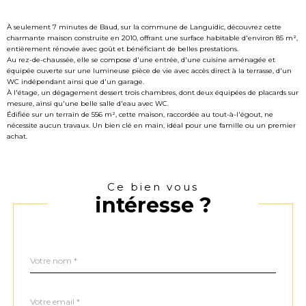
À seulement 7 minutes de Baud, sur la commune de Languidic, découvrez cette
charmante maison construite en 2010, offrant une surface habitable d'environ 85 m²,
entièrement rénovée avec goût et bénéficiant de belles prestations.
Au rez-de-chaussée, elle se compose d'une entrée, d'une cuisine aménagée et
équipée ouverte sur une lumineuse pièce de vie avec accès direct à la terrasse, d'un
WC indépendant ainsi que d'un garage.
À l'étage, un dégagement dessert trois chambres, dont deux équipées de placards sur
mesure, ainsi qu'une belle salle d'eau avec WC.
Édifiée sur un terrain de 556 m², cette maison, raccordée au tout-à-l'égout, ne
nécessite aucun travaux. Un bien clé en main, idéal pour une famille ou un premier
achat.
Ce bien vous
intéresse ?
Nom
Fieldset
*
par
défaut
email
*