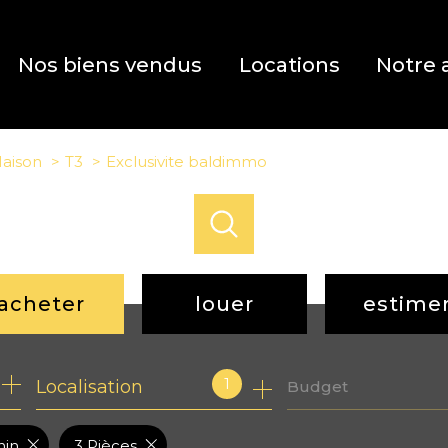
Nos biens vendus
Locations
Notre 
aison
T3
Exclusivite baldimmo
acheter
louer
estime
de l'ancien
à l'année
1
Localisation
Budget
de l'immo pro
nin
3 Pièces