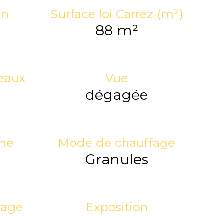
in
Surface loi Carrez (m²)
88 m²
eaux
Vue
dégagée
ine
Mode de chauffage
Granules
rage
Exposition