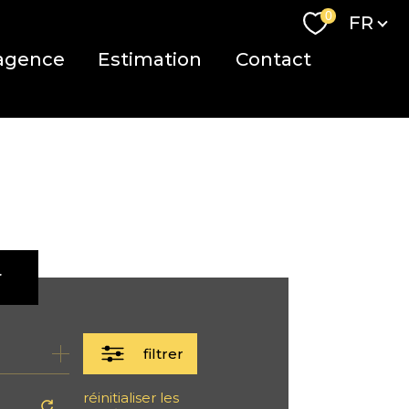
Langue
0
FR
agence
Estimation
Contact
r
filtrer
réinitialiser les