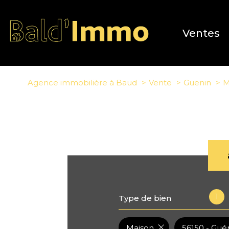
Ventes
Agence immobilière à Baud
Vente
Guenin
M
1
Type de bien
Maison
56150 - Gué