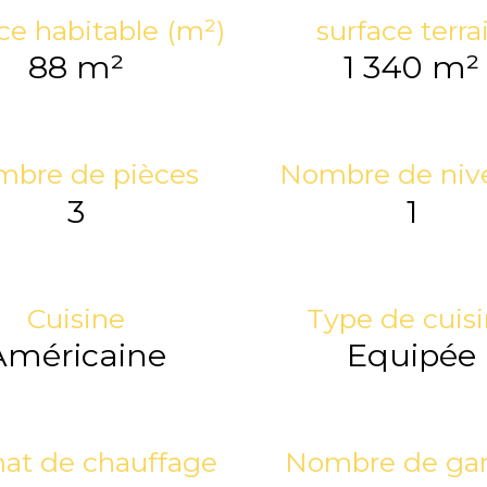
ce habitable (m²)
surface terra
88 m²
1 340 m²
bre de pièces
Nombre de niv
3
1
Cuisine
Type de cuis
Américaine
Equipée
at de chauffage
Nombre de ga