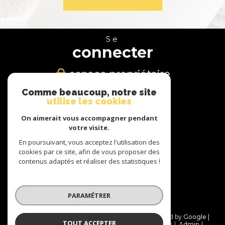
Se
connecter
espace propriétaire
Comme beaucoup, notre site
Nous
utilise les cookies
suivre
On aimerait vous accompagner pendant
votre visite.
En poursuivant, vous acceptez l'utilisation des
cookies par ce site, afin de vous proposer des
Nous
contenus adaptés et réaliser des statistiques !
adhérons
PARAMÉTRER
© 2026 | Tous droits réservés | Traduction powered by Google |
TOUT ACCEPTER
Nos honoraires
Plan du site
Mentions légales
Admin