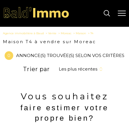
Agence immobilière à Baud
Vente
Moreac
Maison
T4
Maison T4 à vendre sur Moreac
0
ANNONCE(S) TROUVÉE(S) SELON VOS CRITÈRES
Trier par
Les plus récentes
Vous souhaitez
faire estimer votre
propre bien?