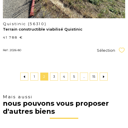
Quistinic (56310)
Terrain constructible viabilisé Quistinic
41 788 €
Sélection
Réf : 2026-80
Sél
1
2
3
4
5
...
15
Mais aussi
nous pouvons vous proposer
d'autres biens