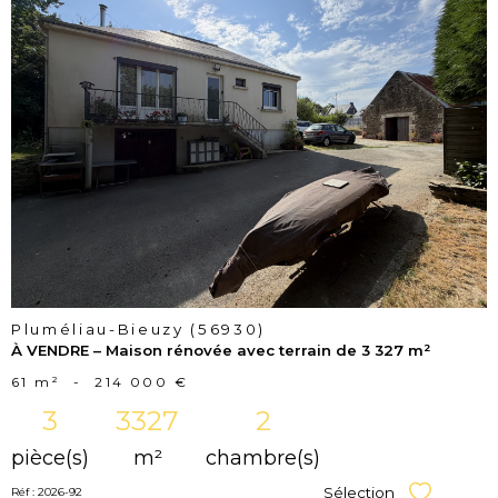
voir le
bien
Pluméliau-Bieuzy (56930)
À VENDRE – Maison rénovée avec terrain de 3 327 m²
61 m²
-
214 000 €
3
3327
2
pièce(s)
m²
chambre(s)
Sélection
Réf : 2026-92
Sélectionner