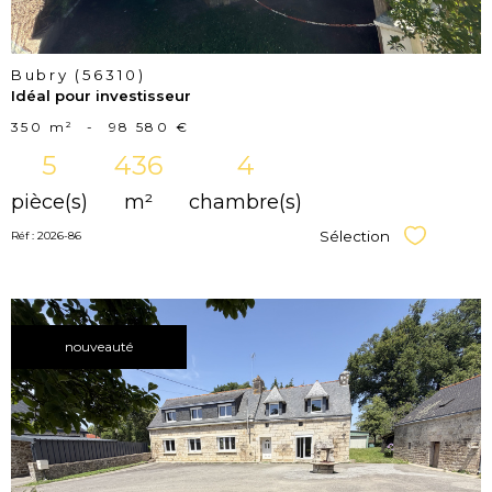
Bubry (56310)
Idéal pour investisseur
350 m²
-
98 580 €
5
436
4
pièce(s)
m²
chambre(s)
Sélection
Réf : 2026-86
Sélectionner
nouveauté
voir le