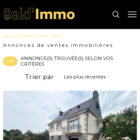
Agence immobilière à Baud
Vente
Annonces de ventes immobilières
ANNONCE(S) TROUVÉE(S) SELON VOS
149
CRITÈRES
Trier par
Les plus récentes
voir le