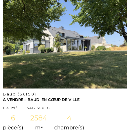
voir le
bien
Baud (56150)
À VENDRE – BAUD, EN CŒUR DE VILLE
155 m²
-
548 550 €
6
2584
4
pièce(s)
m²
chambre(s)