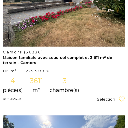
bien
Camors (56330)
Maison familiale avec sous-sol complet et 3 611 m² de
terrain - Camors
115 m²
-
229 900 €
4
3611
3
pièce(s)
m²
chambre(s)
Sélection
Réf : 2026-93
Sél