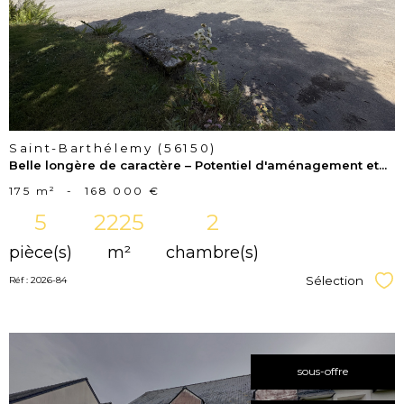
bien
Saint-Barthélemy (56150)
Belle longère de caractère – Potentiel d'aménagement et...
175 m²
-
168 000 €
5
2225
2
pièce(s)
m²
chambre(s)
Sélection
Réf : 2026-84
Sél
sous-offre