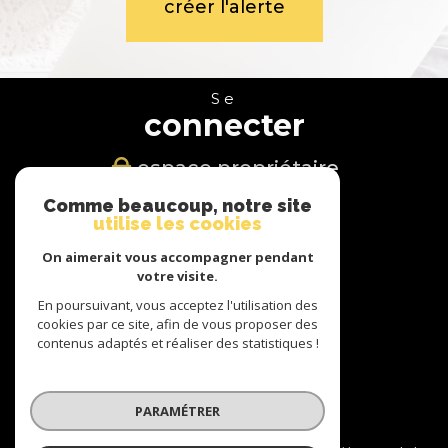
créer l'alerte
Se
connecter
espace propriétaire
Comme beaucoup, notre site
Nous
utilise les cookies
suivre
On aimerait vous accompagner pendant
votre visite.
En poursuivant, vous acceptez l'utilisation des
cookies par ce site, afin de vous proposer des
Nous
contenus adaptés et réaliser des statistiques !
adhérons
PARAMÉTRER