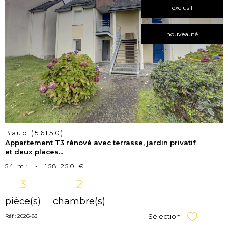
exclusif
voir le
nouveauté
bien
Baud (56150)
Appartement T3 rénové avec terrasse, jardin privatif
et deux places...
54 m²
-
158 250 €
3
2
pièce(s)
chambre(s)
Sélection
Réf : 2026-83
Sélectionner