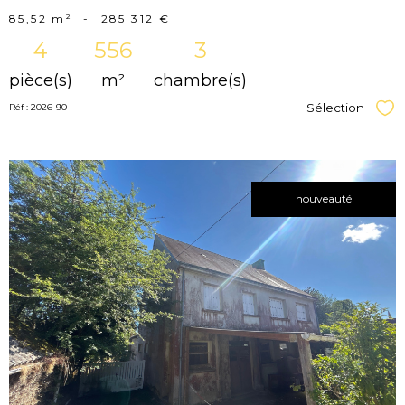
85,52 m²
-
285 312 €
4
556
3
pièce(s)
m²
chambre(s)
Sélection
Réf : 2026-90
Sél
nouveauté
voir le
bien