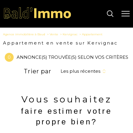
Agence immobilière à Baud
Vente
Kervignac
Appartement
Appartement en vente sur Kervignac
0
ANNONCE(S) TROUVÉE(S) SELON VOS CRITÈRES
Trier par
Les plus récentes
Vous souhaitez
faire estimer votre
propre bien?