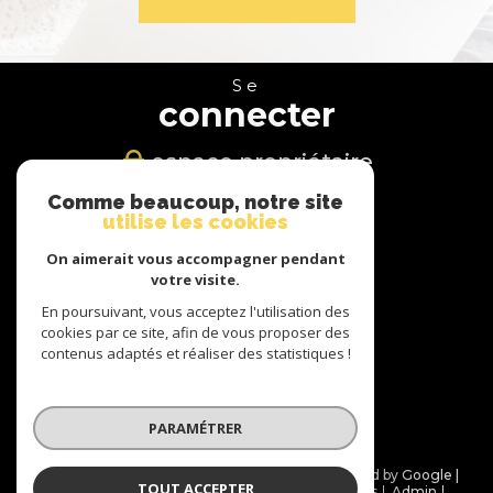
Se
connecter
espace propriétaire
Comme beaucoup, notre site
Nous
utilise les cookies
suivre
On aimerait vous accompagner pendant
votre visite.
En poursuivant, vous acceptez l'utilisation des
cookies par ce site, afin de vous proposer des
Nous
contenus adaptés et réaliser des statistiques !
adhérons
PARAMÉTRER
© 2026 | Tous droits réservés | Traduction powered by Google |
TOUT ACCEPTER
Nos honoraires
Plan du site
Mentions légales
Admin