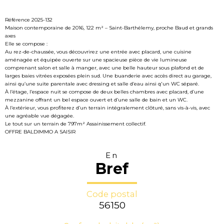
Référence 2025-132
Maison contemporaine de 2016, 122 m² – Saint-Barthélemy, proche Baud et grands
axes
Elle se compose :
Au rez-de-chaussée, vous découvrirez une entrée avec placard, une cuisine
aménagée et équipée ouverte sur une spacieuse pièce de vie lumineuse
comprenant salon et salle à manger, avec une belle hauteur sous plafond et de
larges baies vitrées exposées plein sud. Une buanderie avec accès direct au garage,
ainsi qu’une suite parentale avec dressing et salle d’eau ainsi q'un WC séparé.
À l’étage, l’espace nuit se compose de deux belles chambres avec placard, d’une
mezzanine offrant un bel espace ouvert et d’une salle de bain et un WC.
À l’extérieur, vous profiterez d’un terrain intégralement clôturé, sans vis-à-vis, avec
une agréable vue dégagée.
Le tout sur un terrain de 797m² Assainissement collectif.
OFFRE BALDIMMO A SAISIR
En
Bref
Code postal
56150