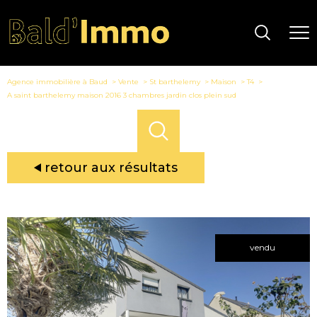
Agence immobilière à Baud
Vente
St barthelemy
Maison
T4
A saint barthelemy maison 2016 3 chambres jardin clos plein sud
retour aux résultats
vendu