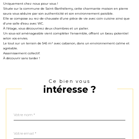
Uniquement chez nous pour vous !
Située sur la commune de Saint-Barthélemy, cette charmante maison en pierre
saura vous séduire par son authenticité et son environnement paisible.
Elle se compose au rez-de-chaussée d’une pièce de vie avec coin cuisine ainsi que
d’une salle d’eau avec WC.
À l’étage, vous découvrirez deux chambres et un palier.
Un sous-sol aménageable vient compléter l’ensemble, offrant un beau potentiel
selon vos envies.
Le tout sur un terrain de 545 m² avec cabanon, dans un environnement calme et
agréable.
Assainissement collectif.
À découvrir sans tarder !
Ce bien vous
intéresse ?
Nom
Fieldset
*
par
défaut
email
*