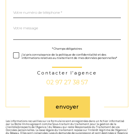
Téléphone
*
Message
Fieldset
*
par
défaut
Validation
* Champs obligatoires
j'ai pris connaissance de la politique de confidentialité et des
informations relatives au traitement de mes données personnelles*
Contacter l'agence
02 97 27 38 57
Validation
envoyer
Les informations recueillies sur ce formulaire sont enregistrées dans un fichier informatisé
par La Boite Immo agissant comme Sous-traitant du traitement pour la gestion de la
clientèle/prospects de l'Agence / du Réseau qui reste Responsable du Traitement de vos
Données personnelles. La base légale du traitement repose sur l'intérêt légitime de l'Agence /
du Réseau. Elles sont conservées jusqu'à demande de suppression et sont destinées à l'Agence