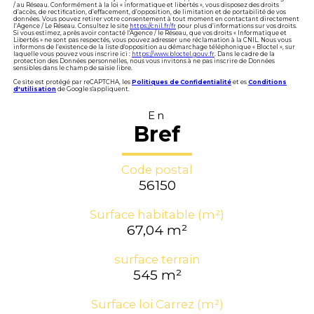
/ au Réseau. Conformément à la loi « informatique et libertés », vous disposez des droits
d’accès, de rectification, d’effacement, d’opposition, de limitation et de portabilité de vos
données. Vous pouvez retirer votre consentement à tout moment en contactant directement
l’Agence / Le Réseau. Consultez le site
https://cnil.fr/fr
pour plus d’informations sur vos droits.
Si vous estimez, après avoir contacté l'Agence / le Réseau, que vos droits « Informatique et
Libertés » ne sont pas respectés, vous pouvez adresser une réclamation à la CNIL. Nous vous
informons de l’existence de la liste d'opposition au démarchage téléphonique « Bloctel », sur
laquelle vous pouvez vous inscrire ici :
https://www.bloctel.gouv.fr
. Dans le cadre de la
protection des Données personnelles, nous vous invitons à ne pas inscrire de Données
sensibles dans le champ de saisie libre.
Ce site est protégé par reCAPTCHA, les
Politiques de Confidentialité
et es
Conditions
d'utilisation
de Google s'appliquent.
En
Bref
Code postal
56150
Surface habitable (m²)
67,04 m²
surface terrain
545 m²
Surface loi Carrez (m²)