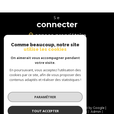
Se
connecter
espace propriétaire
Comme beaucoup, notre site
Nous
utilise les cookies
suivre
On aimerait vous accompagner pendant
votre visite.
En poursuivant, vous acceptez l'utilisation des
cookies par ce site, afin de vous proposer des
Nous
contenus adaptés et réaliser des statistiques !
adhérons
PARAMÉTRER
© 2026 | Tous droits réservés | Traduction powered by Google |
TOUT ACCEPTER
Nos honoraires
Plan du site
Mentions légales
Admin