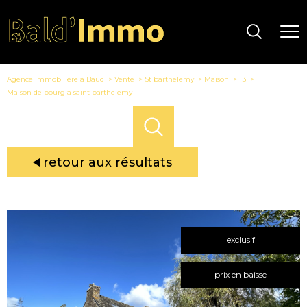
Agence immobilière à Baud
Vente
St barthelemy
Maison
T3
Maison de bourg a saint barthelemy
retour aux résultats
exclusif
prix en baisse