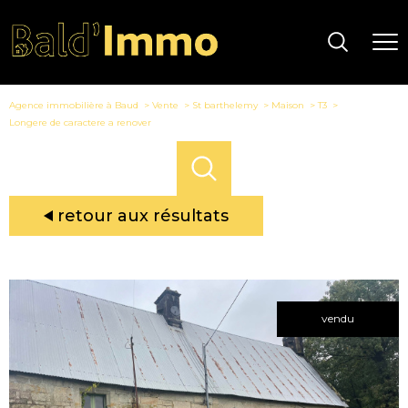
Agence immobilière à Baud
Vente
St barthelemy
Maison
T3
Longere de caractere a renover
retour aux résultats
vendu