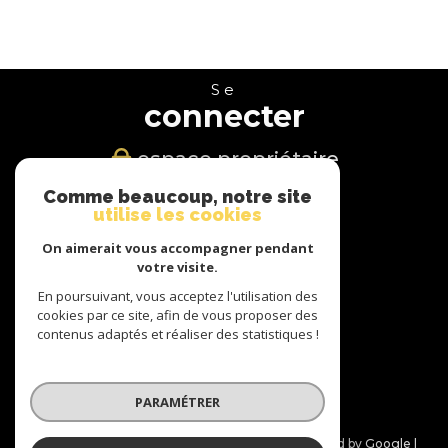
Se
connecter
espace propriétaire
Comme beaucoup, notre site
Nous
utilise les cookies
suivre
On aimerait vous accompagner pendant
votre visite.
En poursuivant, vous acceptez l'utilisation des
cookies par ce site, afin de vous proposer des
Nous
contenus adaptés et réaliser des statistiques !
adhérons
PARAMÉTRER
© 2026 | Tous droits réservés | Traduction powered by Google |