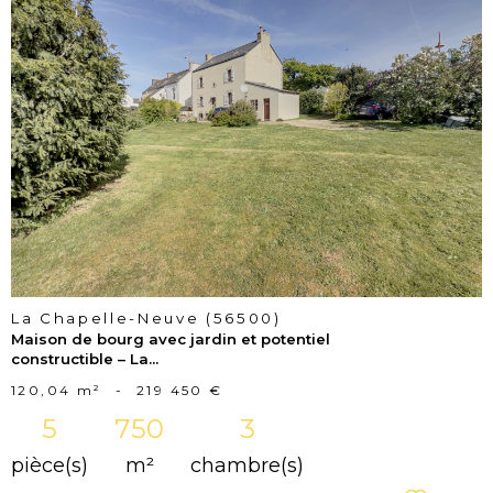
voir le
bien
La Chapelle-Neuve (56500)
Maison de bourg avec jardin et potentiel
constructible – La...
120,04 m²
-
219 450 €
5
750
3
pièce(s)
m²
chambre(s)