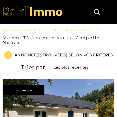
Agence immobilière à Baud
Vente
La chapelle neuve
Maison
T5
Maison T5 à vendre sur La-Chapelle-
Neuve
2
ANNONCE(S) TROUVÉE(S) SELON VOS CRITÈRES
Trier par
Les plus récentes
nouveauté
voir le