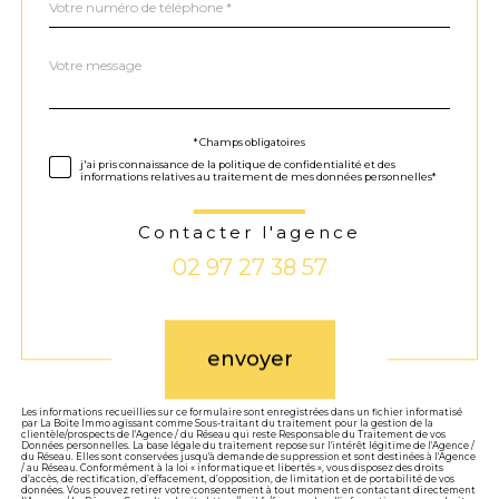
*
Message
Fieldset
*
par
défaut
Validation
* Champs obligatoires
j'ai pris connaissance de la politique de confidentialité et des
informations relatives au traitement de mes données personnelles*
Contacter l'agence
02 97 27 38 57
Validation
envoyer
Les informations recueillies sur ce formulaire sont enregistrées dans un fichier informatisé
par La Boite Immo agissant comme Sous-traitant du traitement pour la gestion de la
clientèle/prospects de l'Agence / du Réseau qui reste Responsable du Traitement de vos
Données personnelles. La base légale du traitement repose sur l'intérêt légitime de l'Agence /
du Réseau. Elles sont conservées jusqu'à demande de suppression et sont destinées à l'Agence
/ au Réseau. Conformément à la loi « informatique et libertés », vous disposez des droits
d’accès, de rectification, d’effacement, d’opposition, de limitation et de portabilité de vos
données. Vous pouvez retirer votre consentement à tout moment en contactant directement