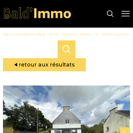
Agence immobilière à Baud
Vente
Quistinic
Maison
T5
Maison a quistinic
retour aux résultats