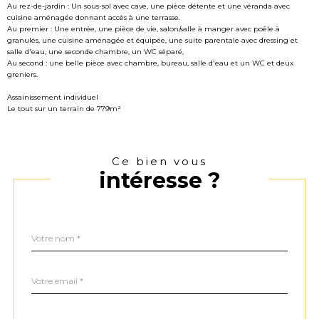
Au rez-de-jardin : Un sous-sol avec cave, une pièce détente et une véranda avec
cuisine aménagée donnant accès à une terrasse.
Au premier : Une entrée, une pièce de vie, salon/salle à manger avec poêle à
granulés, une cuisine aménagée et équipée, une suite parentale avec dressing et
salle d'eau, une seconde chambre, un WC séparé,
Au second : une belle pièce avec chambre, bureau, salle d'eau et un WC et deux
greniers.
Assainissement individuel
Le tout sur un terrain de 779m²
Ce bien vous
intéresse ?
Nom
Fieldset
*
par
défaut
email
*
Téléphone