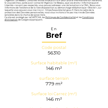
l’Agence / Le Réseau. Consultez le site https://cnil.fr/fr pour plus d’informations sur vos droits.
Si vous estimez, après avoir contacté l'Agence / le Réseau, que vos droits « Informatique et
Libertés » ne sont pas respectés, vous pouvez adresser une réclamation à la CNIL. Nous vous
informons de l’existence de la liste d'opposition au démarchage téléphonique « Bloctel », sur
laquelle vous pouvez vous inscrire ici : https://www.bloctel.gouv.fr Dans le cadre de la
protection des Données personnelles, nous vous invitons à ne pas inscrire de Données
sensibles dans le champ de saisie libre.
Ce site est protégé par reCAPTCHA, les
Politiques de Confidentialité
et les
Conditions
d'Utilisation
de Google s'appliquent.
En
Bref
Code postal
56310
Surface habitable (m²)
146 m²
surface terrain
779 m²
Surface loi Carrez (m²)
146 m²