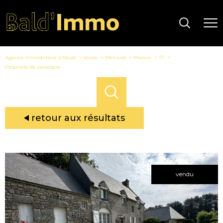
Agence immobilière à Baud
Vente
Melrand
Maison
T7
Propriete de caractere
retour aux résultats
vendu