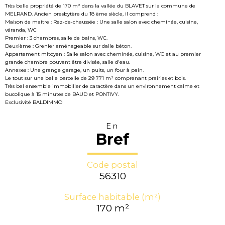
Très belle propriété de 170 m² dans la vallée du BLAVET sur la commune de
MELRAND. Ancien presbytère du 18 ème siècle, il comprend :
Maison de maitre : Rez-de-chaussée : Une salle salon avec cheminée, cuisine,
véranda, WC
Premier : 3 chambres, salle de bains, WC.
Deuxième : Grenier aménageable sur dalle béton.
Appartement mitoyen : Salle salon avec cheminée, cuisine, WC et au premier
grande chambre pouvant être divisée, salle d'eau.
Annexes : Une grange garage, un puits, un four à pain.
Le tout sur une belle parcelle de 29 771 m² comprenant prairies et bois.
Très bel ensemble immobilier de caractère dans un environnement calme et
bucolique à 15 minutes de BAUD et PONTIVY.
Exclusivité BALDIMMO
En
Bref
Code postal
56310
Surface habitable (m²)
170 m²