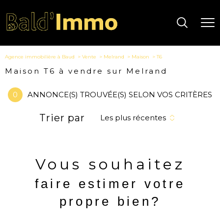
Agence immobilière à Baud
Vente
Melrand
Maison
T6
Maison T6 à vendre sur Melrand
0
ANNONCE(S) TROUVÉE(S) SELON VOS CRITÈRES
Trier par
Les plus récentes
Vous souhaitez
faire estimer votre
propre bien?