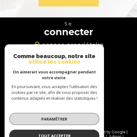
Se
connecter
espace propriétaire
Comme beaucoup, notre site
Nous
utilise les cookies
suivre
On aimerait vous accompagner pendant
votre visite.
En poursuivant, vous acceptez l'utilisation des
cookies par ce site, afin de vous proposer des
Nous
contenus adaptés et réaliser des statistiques !
adhérons
PARAMÉTRER
© 2026 | Tous droits réservés | Traduction powered by Google |
TOUT ACCEPTER
Nos honoraires
Plan du site
Mentions légales
Admin