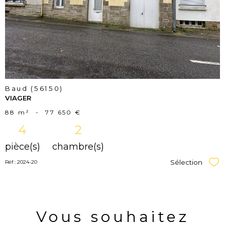
bien
Baud (56150)
VIAGER
88 m²
-
77 650 €
4
2
pièce(s)
chambre(s)
Sélection
Réf : 2024-20
Sél
Vous souhaitez