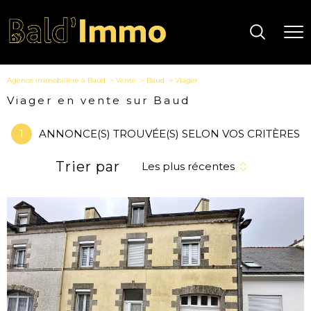
Agence immobilière à Baud
Vente
Baud
Viager
Viager en vente sur Baud
1
ANNONCE(S) TROUVÉE(S) SELON VOS CRITÈRES
Trier par
Les plus récentes
voir le