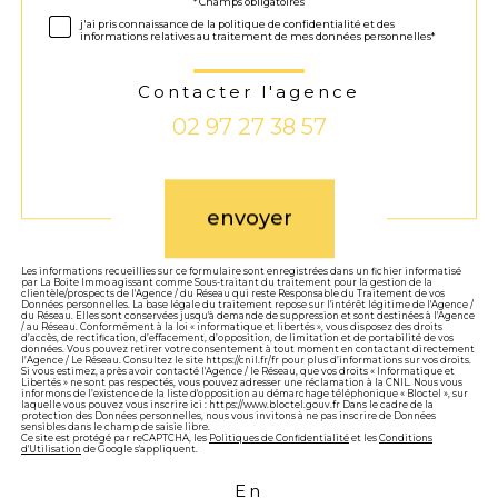
Validation
* Champs obligatoires
j'ai pris connaissance de la politique de confidentialité et des
informations relatives au traitement de mes données personnelles*
Contacter l'agence
02 97 27 38 57
Validation
envoyer
Les informations recueillies sur ce formulaire sont enregistrées dans un fichier informatisé
par La Boite Immo agissant comme Sous-traitant du traitement pour la gestion de la
clientèle/prospects de l'Agence / du Réseau qui reste Responsable du Traitement de vos
Données personnelles. La base légale du traitement repose sur l'intérêt légitime de l'Agence /
du Réseau. Elles sont conservées jusqu'à demande de suppression et sont destinées à l'Agence
/ au Réseau. Conformément à la loi « informatique et libertés », vous disposez des droits
d’accès, de rectification, d’effacement, d’opposition, de limitation et de portabilité de vos
données. Vous pouvez retirer votre consentement à tout moment en contactant directement
l’Agence / Le Réseau. Consultez le site https://cnil.fr/fr pour plus d’informations sur vos droits.
Si vous estimez, après avoir contacté l'Agence / le Réseau, que vos droits « Informatique et
Libertés » ne sont pas respectés, vous pouvez adresser une réclamation à la CNIL. Nous vous
informons de l’existence de la liste d'opposition au démarchage téléphonique « Bloctel », sur
laquelle vous pouvez vous inscrire ici : https://www.bloctel.gouv.fr Dans le cadre de la
protection des Données personnelles, nous vous invitons à ne pas inscrire de Données
sensibles dans le champ de saisie libre.
Ce site est protégé par reCAPTCHA, les
Politiques de Confidentialité
et les
Conditions
d'Utilisation
de Google s'appliquent.
En