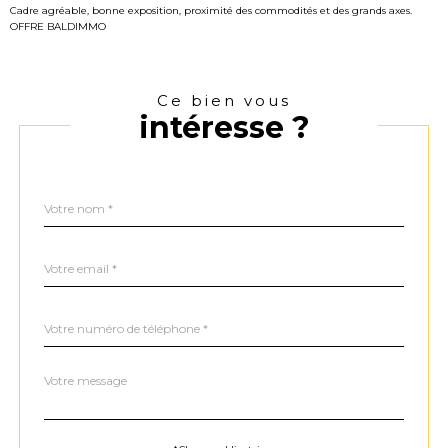
Cadre agréable, bonne exposition, proximité des commodités et des grands axes.
OFFRE BALDIMMO
Ce bien vous
intéresse ?
Nom
Fieldset
*
par
défaut
email
*
Téléphone
*
Message
Fieldset
*
par
défaut