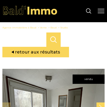
Agence immobilière à Baud
Vente
Baud
Studio
retour aux résultats
vendu