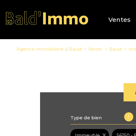
Ventes
Agence immobilière à Baud
Vente
Baud
Im
1
Type de bien
Immeuble
56150 -