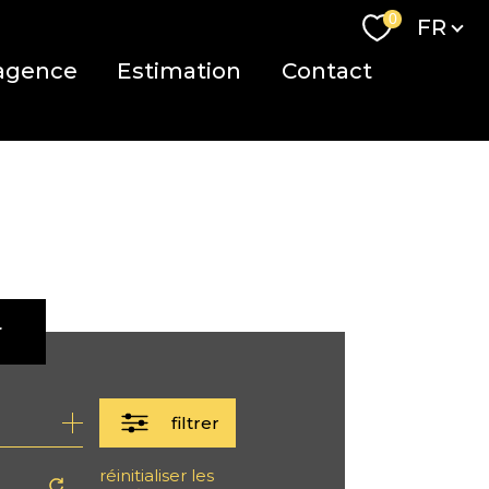
Langue
0
FR
agence
Estimation
Contact
r
filtrer
réinitialiser les