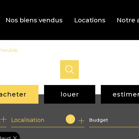
Nos biens vendus
Locations
Notre 
meuble
acheter
louer
estime
de l'ancien
à l'année
1
Localisation
Budget
de l'immo pro
 Baud