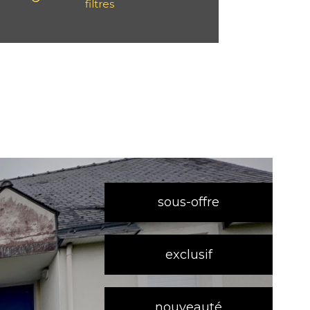
filtres
sous-offre
exclusif
nouveauté