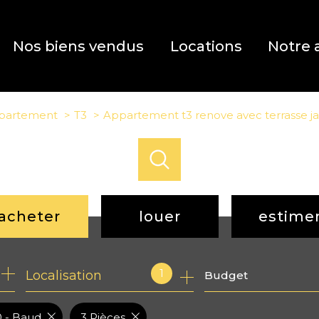
Nos biens vendus
Locations
Notre 
partement
T3
Appartement t3 renove avec terrasse ja
acheter
louer
estime
de l'ancien
à l'année
1
Localisation
Budget
de l'immo pro
0 - Baud
3 Pièces