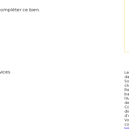
compléter ce bien.
vices
Le
da
So
cl
Re
ba
l'
de
Co
di
d’
Vo
co
htt