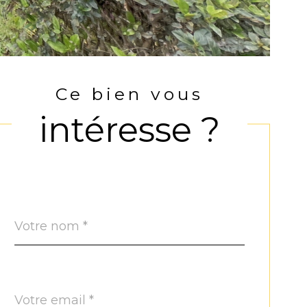
Ce bien vous
intéresse ?
Nom
Fieldset
*
par
défaut
email
*