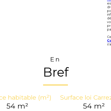
es
dr
po
in
dé
vo
pr
pa
Ce
Co
s'
En
Bref
ce habitable (m²)
Surface loi Carre
54 m²
54 m²