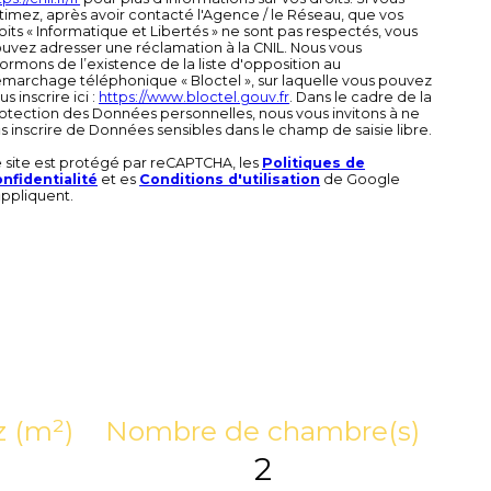
timez, après avoir contacté l'Agence / le Réseau, que vos
oits « Informatique et Libertés » ne sont pas respectés, vous
uvez adresser une réclamation à la CNIL. Nous vous
formons de l’existence de la liste d'opposition au
marchage téléphonique « Bloctel », sur laquelle vous pouvez
us inscrire ici :
https://www.bloctel.gouv.fr
. Dans le cadre de la
otection des Données personnelles, nous vous invitons à ne
s inscrire de Données sensibles dans le champ de saisie libre.
 site est protégé par reCAPTCHA, les
Politiques de
nfidentialité
et es
Conditions d'utilisation
de Google
appliquent.
z (m²)
Nombre de chambre(s)
2