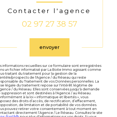
Contacter l'agence
02 97 27 38 57
Validation
envoyer
s informations recueillies sur ce formulaire sont enregistrées
ns un fichier informatisé par La Boite Immo agissant comme
us-traitant du traitement pour la gestion de la
ientèle/prospects de l'Agence / du Réseau qui reste
sponsable du Traitement de vos Données personnelles. La
se légale du traitement repose sur l'intérêt légitime de
Agence / du Réseau. Elles sont conservées jusqu'à demande
 suppression et sont destinées à l'Agence / au Réseau.
nformément à la loi « informatique et libertés », vous
sposez des droits d’accès, de rectification, d’effacement,
opposition, de limitation et de portabilité de vos données.
us pouvez retirer votre consentement à tout moment en
ntactant directement l’Agence / Le Réseau. Consultez le site
ps://cnil.fr/fr
pour plus d’informations sur vos droits. Si vous