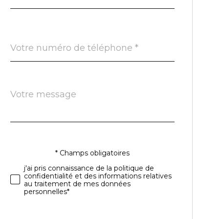
Téléphone
*
Message
Fieldset
*
par
défaut
* Champs obligatoires
Validation
j'ai pris connaissance de la politique de
confidentialité et des informations relatives
au traitement de mes données
personnelles*