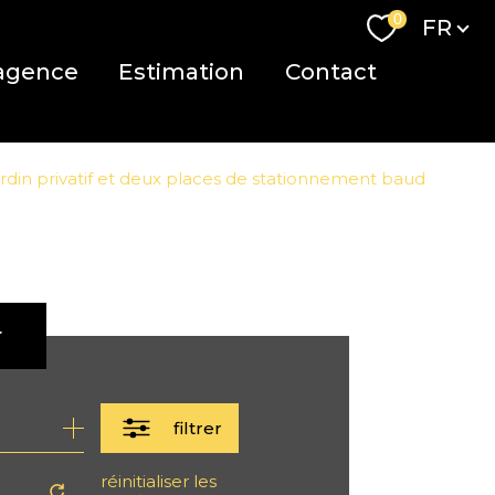
Langue
0
FR
agence
Estimation
Contact
rdin privatif et deux places de stationnement baud
r
filtrer
réinitialiser les