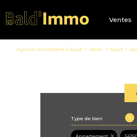
Ventes
Agence immobilière à Baud
Vente
Baud
Ap
1
Type de bien
Appartement
5615