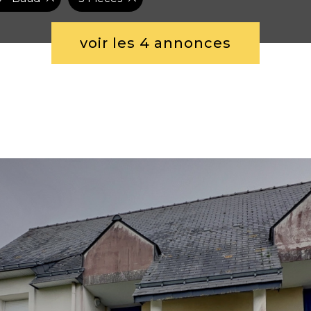
voir les
4
annonces