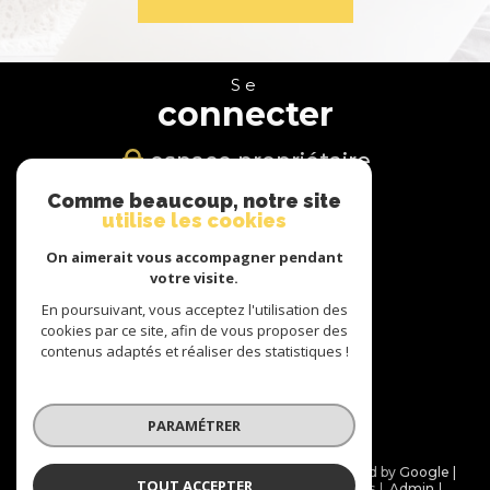
Se
connecter
espace propriétaire
Comme beaucoup, notre site
Nous
utilise les cookies
suivre
On aimerait vous accompagner pendant
votre visite.
En poursuivant, vous acceptez l'utilisation des
cookies par ce site, afin de vous proposer des
Nous
contenus adaptés et réaliser des statistiques !
adhérons
PARAMÉTRER
© 2026 | Tous droits réservés | Traduction powered by Google |
TOUT ACCEPTER
Nos honoraires
Plan du site
Mentions légales
Admin