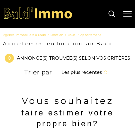
Agence immobilière à Baud
Location
Baud
Appartement
Appartement en location sur Baud
0
ANNONCE(S) TROUVÉE(S) SELON VOS CRITÈRES
Trier par
Les plus récentes
Vous souhaitez
faire estimer votre
propre bien?