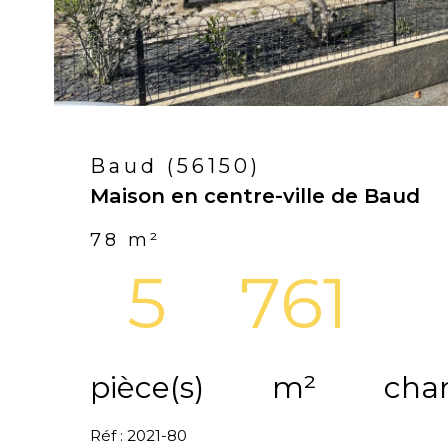
Baud (56150)
Maison en centre-ville de Baud
78 m²
5
761
pièce(s)
m²
cha
Réf : 2021-80