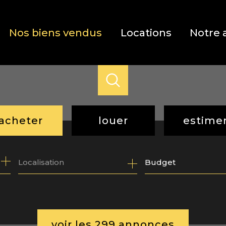
Nos biens vendus
Locations
Notre 
acheter
louer
estime
de l'ancien
à l'année
Budget
de l'immo pro
voir les
299
annonces