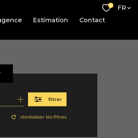
Langue
0
FR
agence
Estimation
Contact
r
filtrer
réinitialiser les filtres