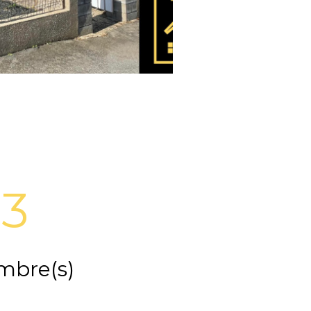
3
mbre(s)