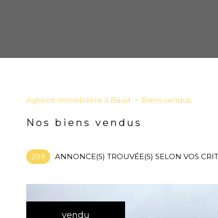
Agence immobilière à Baud
Biens vendus
Nos biens vendus
299
ANNONCE(S) TROUVÉE(S) SELON VOS CRI
vendu